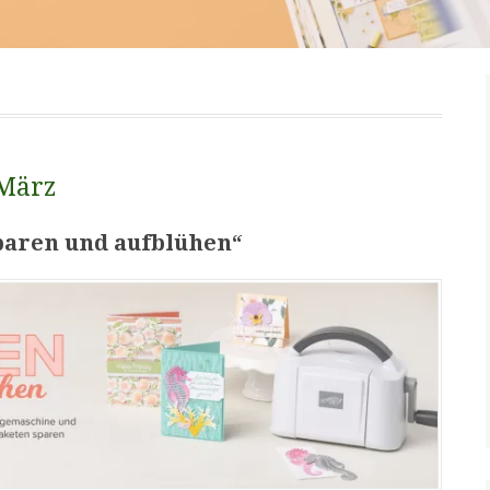
 März
paren und aufblühen“