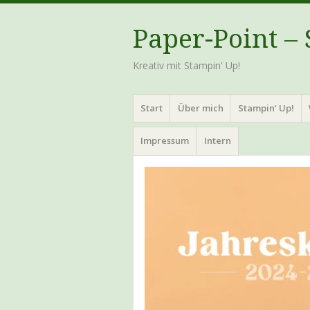
Paper-Point –
Kreativ mit Stampin' Up!
Menü
Zum
Start
Über mich
Stampin‘ Up!
Inhalt
springen
Impressum
Intern