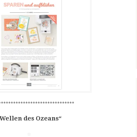
*******************************
Wellen des Ozeans“