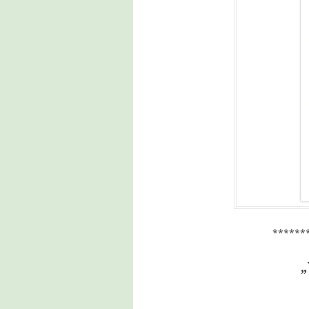
******
„