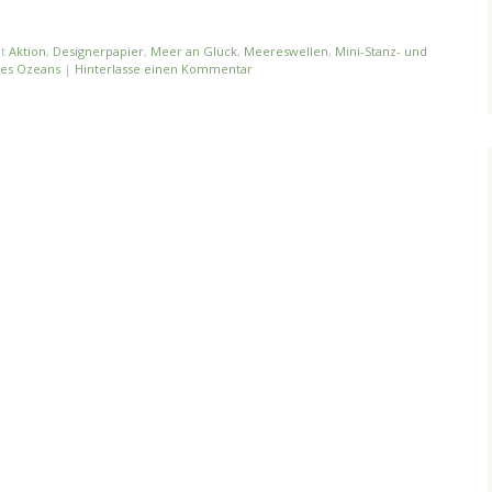
it
Aktion
,
Designerpapier
,
Meer an Glück
,
Meereswellen
,
Mini-Stanz- und
des Ozeans
|
Hinterlasse einen Kommentar