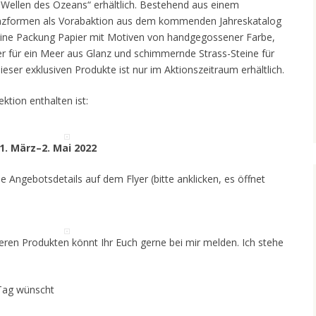
n „Wellen des Ozeans“ erhältlich. Bestehend aus einem
tanzformen als Vorabaktion aus dem kommenden Jahreskatalog
 eine Packung Papier mit Motiven von handgegossener Farbe,
er für ein Meer aus Glanz und schimmernde Strass-Steine für
ieser exklusiven Produkte ist nur im Aktionszeitraum erhältlich.
ektion enthalten ist:
 1. März–2. Mai 2022
lle Angebotsdetails auf dem Flyer (bitte anklicken, es öffnet
eren Produkten könnt Ihr Euch gerne bei mir melden. Ich stehe
Tag wünscht